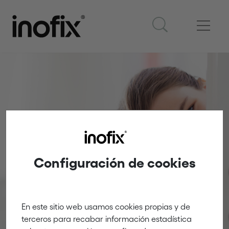
Accessories for
windows and doors
Configuración de cookies
Innovation and creativity
En este sitio web usamos cookies propias y de
terceros para recabar información estadística