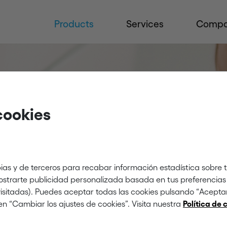
Products
Services
Comp
y at
cookies
ias y de terceros para recabar información estadística sobre 
mostrarte publicidad personalizada basada en tus preferencias 
ivity
 visitadas). Puedes aceptar todas las cookies pulsando “Acept
en “Cambiar los ajustes de cookies”. Visita nuestra
Política de 