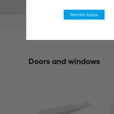
Permitir todas
Products
Child safety at home
Doors a
Doors and windows