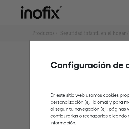
Productos
Seguridad infantil en el hogar
Configuración de 
Mobiliario
5106
En este sitio web usamos cookies prop
personalización (ej.: idioma) y para 
al seguir tu navegación (ej.: páginas
blanco
configurarlas o rechazarlas clicando 
información.