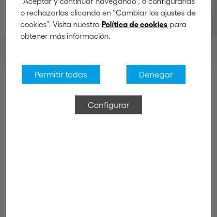
“Aceptar y continuar navegando”, o configurarlas
o rechazarlas clicando en “Cambiar los ajustes de
cookies”. Visita nuestra
para
Política de cookies
obtener más información.
Productos
Colgadores
Colgadores sobrepuerta
Permitir todas
Denegar
Configurar
Colgadores sobrepuerta