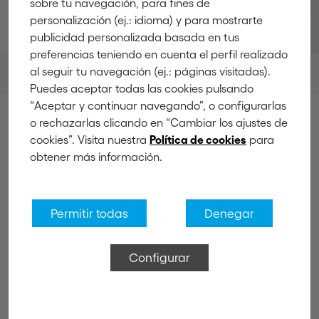
sobre tu navegación, para fines de
personalización (ej.: idioma) y para mostrarte
publicidad personalizada basada en tus
preferencias teniendo en cuenta el perfil realizado
al seguir tu navegación (ej.: páginas visitadas).
Productos
Colgadores
Ganchos multi-usos
Puedes aceptar todas las cookies pulsando
“Aceptar y continuar navegando”, o configurarlas
o rechazarlas clicando en “Cambiar los ajustes de
cookies”. Visita nuestra
para
Política de cookies
obtener más información.
Ganchos multi-usos
Permitir todas
Denegar
Configurar