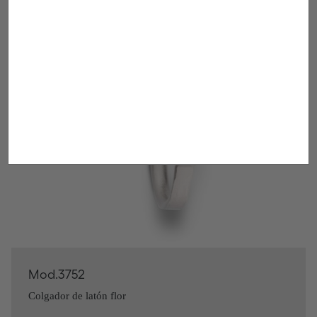
Mod.3752
Colgador de latón flor