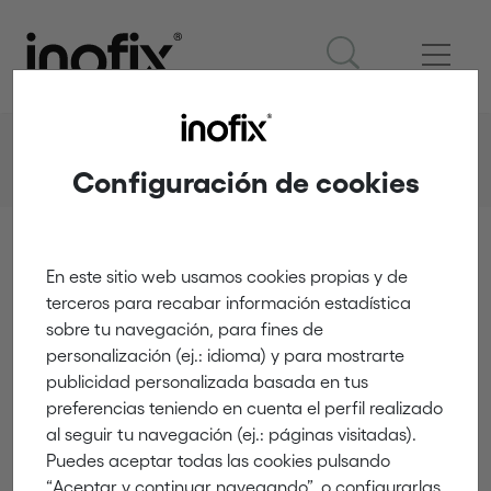
Productos
Seguridad infantil en el hogar
Electricidad
5401
Configuración de cookies
En este sitio web usamos cookies propias y de
Electricidad
terceros para recabar información estadística
5401
sobre tu navegación, para fines de
personalización (ej.: idioma) y para mostrarte
publicidad personalizada basada en tus
preferencias teniendo en cuenta el perfil realizado
al seguir tu navegación (ej.: páginas visitadas).
Puedes aceptar todas las cookies pulsando
“Aceptar y continuar navegando”, o configurarlas