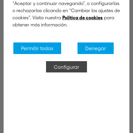
acero
“Aceptar y continuar navegando”, o configurarlas
o rechazarlas clicando en “Cambiar los ajustes de
cookies”. Visita nuestra
para
Política de cookies
obtener más información.
Permitir todas
Denegar
Configurar