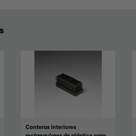
s
Conteras exteriores redondas
de plástico para muebles