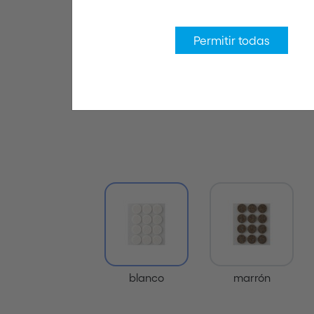
Permitir todas
blanco
marrón