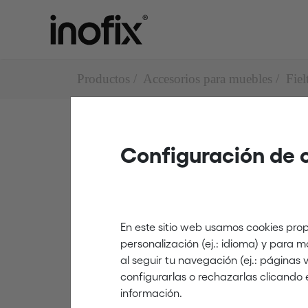
Productos
Accesorios para muebles
Fiel
Configuración de 
Fieltros adhesivos
4002
En este sitio web usamos cookies prop
personalización (ej.: idioma) y para 
al seguir tu navegación (ej.: páginas
blanco
configurarlas o rechazarlas clicando 
información.