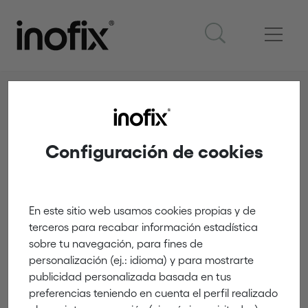
Productes
Accessoris per portes i finestres
Retenidors de porta
2037
Configuración de cookies
Retenidors de porta
2037
En este sitio web usamos cookies propias y de
terceros para recabar información estadística
sobre tu navegación, para fines de
personalización (ej.: idioma) y para mostrarte
publicidad personalizada basada en tus
preferencias teniendo en cuenta el perfil realizado