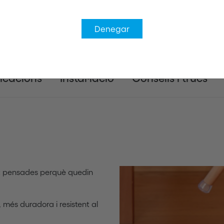
Denegar
icacions
Instal·lació
Consells i trucs
nt pensades perquè quedin
més duradora i resistent al