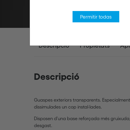
Permitir todas
Descripció
Propietats
Apl
Descripció
Guaspes exteriors transparents. Especialme
dissimulades un cop instal·lades.
Disposen d'una base reforçada més gruixuda, 
desgast.