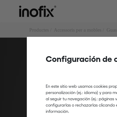
Productes
Accessoris per a mobles
Guas
Configuración de 
Guaspes
Guaspes exteriors tran
En este sitio web usamos cookies prop
personalización (ej.: idioma) y para 
al seguir tu navegación (ej.: páginas
configurarlas o rechazarlas clicando 
información.