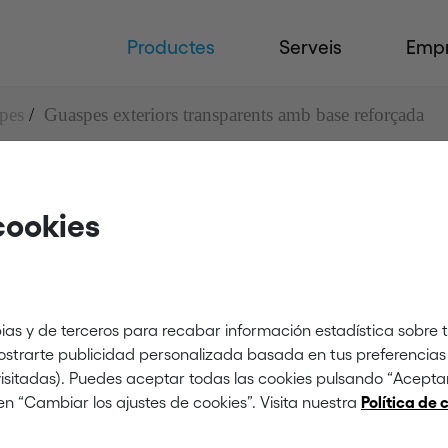
Productes
Serveis
Emp
pes
Guaspes exteriors transparents amb base reforçada
cookies
sparents amb base reforçada
ias y de terceros para recabar información estadística sobre 
mostrarte publicidad personalizada basada en tus preferencias 
 visitadas). Puedes aceptar todas las cookies pulsando “Acept
en “Cambiar los ajustes de cookies”. Visita nuestra
Política de 