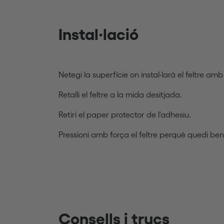
Instal·lació
Netegi la superfície on instal·larà el feltre a
Retalli el feltre a la mida desitjada.
Retiri el paper protector de l'adhesiu.
Pressioni amb força el feltre perquè quedi be
Consells i trucs