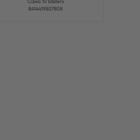
Caixa 10 blísters
8414419807808