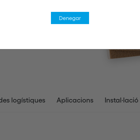
Denegar
es logístiques
Aplicacions
Instal·lació