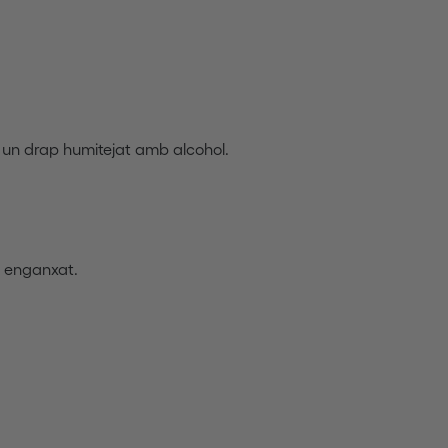
mb un drap humitejat amb alcohol.
n enganxat.