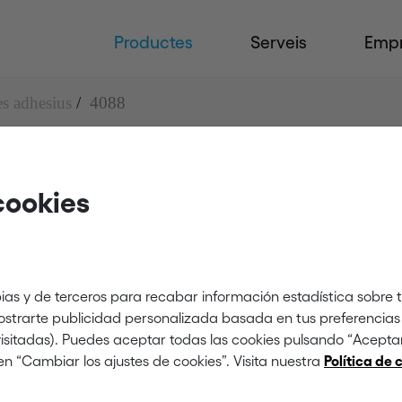
Productes
Serveis
Emp
es adhesius
4088
cookies
ias y de terceros para recabar información estadística sobre 
mostrarte publicidad personalizada basada en tus preferencias 
 visitadas). Puedes aceptar todas las cookies pulsando “Acept
en “Cambiar los ajustes de cookies”. Visita nuestra
Política de 