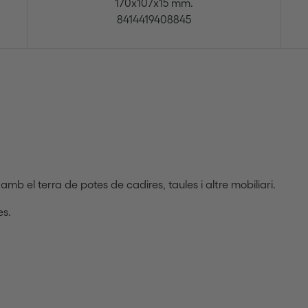
170x107x15 mm.
8414419408845
mb el terra de potes de cadires, taules i altre mobiliari.
es.