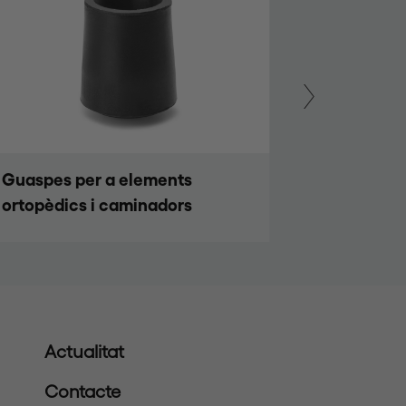
Guaspes interiors rectangulars
Guaspes 
de plàstic per mobles
Actualitat
Contacte