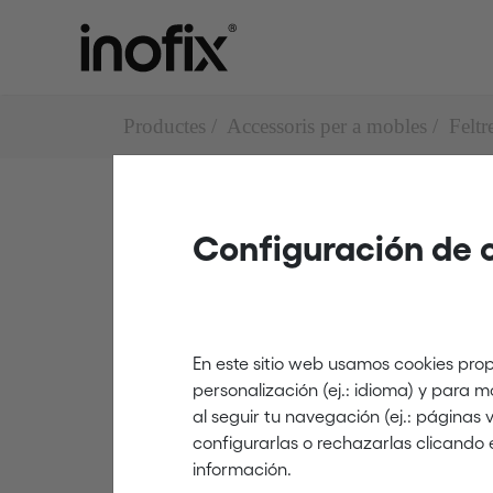
Productes
Accessoris per a mobles
Feltr
Configuración de 
Feltres adhesius
4088
En este sitio web usamos cookies prop
personalización (ej.: idioma) y para 
al seguir tu navegación (ej.: páginas
marró
configurarlas o rechazarlas clicando 
información.