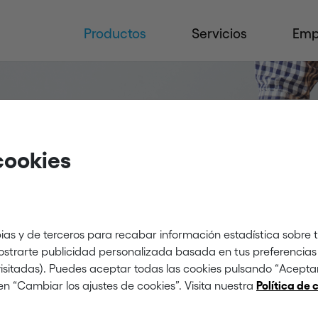
Productos
Servicios
Emp
 de
cookies
ra cable
ias y de terceros para recabar información estadística sobre 
mostrarte publicidad personalizada basada en tus preferencias 
 visitadas). Puedes aceptar todas las cookies pulsando “Acept
vidad
en “Cambiar los ajustes de cookies”. Visita nuestra
Política de 