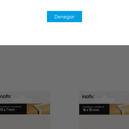
Denegar
e eléctrico
Accesorios canaleta