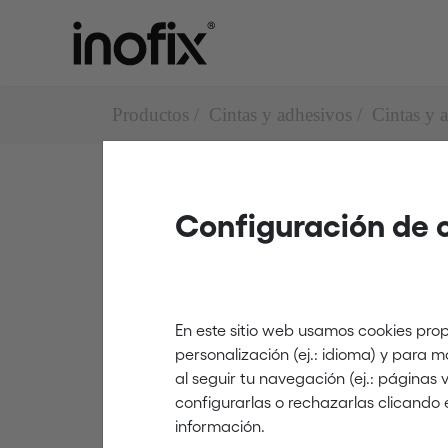
Productos
Cintas y adhesivos
Cintas y a
Configuración de 
Cintas y adhesivos de fijació
2007
En este sitio web usamos cookies prop
personalización (ej.: idioma) y para 
al seguir tu navegación (ej.: páginas
blanco
configurarlas o rechazarlas clicando 
información.