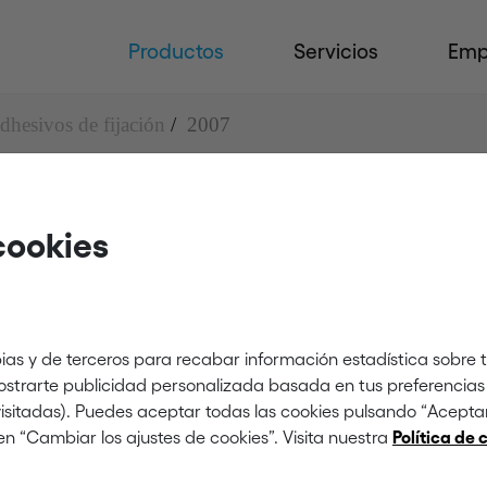
Productos
Servicios
Emp
dhesivos de fijación
2007
cookies
n
ias y de terceros para recabar información estadística sobre 
mostrarte publicidad personalizada basada en tus preferencias 
 visitadas). Puedes aceptar todas las cookies pulsando “Acept
en “Cambiar los ajustes de cookies”. Visita nuestra
Política de 