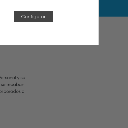
Configurar
Personal y su
e se recaban
corporados a