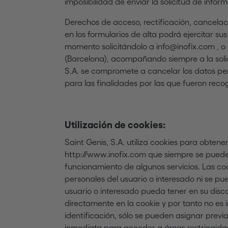
imposibilidad de enviar la solicitud de infor
Derechos de acceso, rectificación, cancelaci
en los formularios de alta podrá ejercitar s
momento solicitándolo a info@inofix.com , o 
(Barcelona), acompañando siempre a la solici
S.A. se compromete a cancelar los datos p
para las finalidades por las que fueron reco
Utilización de cookies:
Saint Genis, S.A. utiliza cookies para obtener
http://www.inofix.com que siempre se puede 
funcionamiento de algunos servicios. Las cook
personales del usuario o interesado ni se p
usuario o interesado pueda tener en su disco
directamente en la cookie y por tanto no es 
identificación, sólo se pueden asignar previ
inmediata para acceder a áreas restringidas