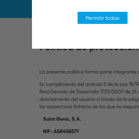
Permitir todas
Política de protecció
La presente política forma parte integrante 
En cumplimiento del artículo 5 de la Ley 15/
Real Decreto de Desarrollo 1720/2007 de 21
directamente del usuario a través de la pá
los respectivos ficheros de los que es respon
Saint Genis, S.A.
NIF : A58458571