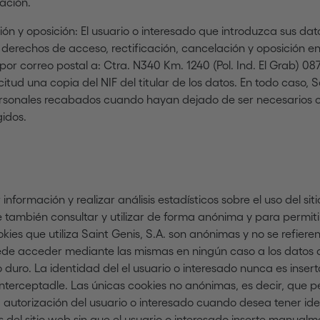
mación.
ón y oposición: El usuario o interesado que introduzca sus da
us derechos de acceso, rectificación, cancelación y oposición e
por correo postal a: Ctra. N340 Km. 1240 (Pol. Ind. El Grab) 08
tud una copia del NIF del titular de los datos. En todo caso, S
ersonales recabados cuando hayan dejado de ser necesarios o
gidos.
 información y realizar análisis estadísticos sobre el uso del sit
también consultar y utilizar de forma anónima y para permitir
ies que utiliza Saint Genis, S.A. son anónimas y no se refieren
uede acceder mediante las mismas en ningún caso a los datos q
 duro. La identidad del el usuario o interesado nunca es inser
interceptadle. Las únicas cookies no anónimas, es decir, que p
a autorización del usuario o interesado cuando desea tener ide
 del sitio web sin que el usuario o interesado inserte manualm