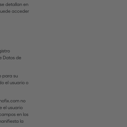
 se detallan en
 puede acceder
gistro
e Datos de
o para su
o el usuario o
inofix.com no
e el usuario
s campos en los
anifiesta la