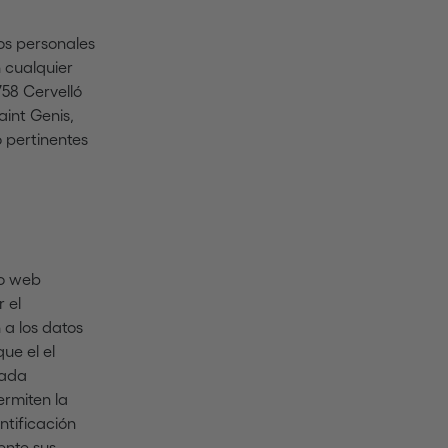
tos personales
n cualquier
758 Cervelló
aint Genis,
 pertinentes
io web
 el
 a los datos
ue el el
tada
ermiten la
ntificación
ente sus