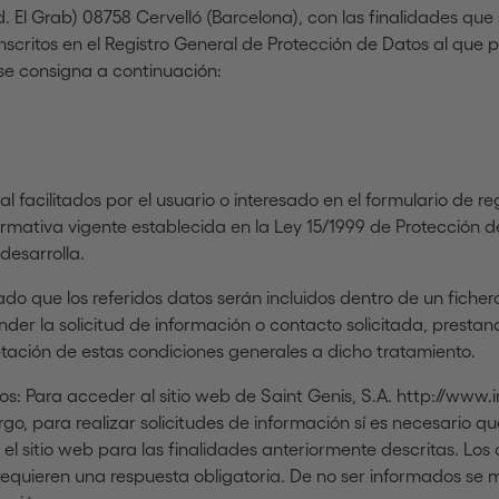
nd. El Grab) 08758 Cervelló (Barcelona), con las finalidades que
nscritos en el Registro General de Protección de Datos al que
se consigna a continuación:
l facilitados por el usuario o interesado en el formulario de re
ativa vigente establecida en la Ley 15/1999 de Protección d
desarrolla.
sado que los referidos datos serán incluidos dentro de un ficher
er la solicitud de información o contacto solicitada, prestand
tación de estas condiciones generales a dicho tratamiento.
os: Para acceder al sitio web de Saint Genis, S.A. http://www.
o, para realizar solicitudes de información sí es necesario qu
 el sitio web para las finalidades anteriormente descritas. Lo
 requieren una respuesta obligatoria. De no ser informados se m