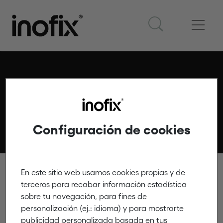
Actualidad
Configuración de cookies
En este sitio web usamos cookies propias y de
NOTICIAS
BRICONSEJOS
terceros para recabar información estadística
sobre tu navegación, para fines de
personalización (ej.: idioma) y para mostrarte
publicidad personalizada basada en tus