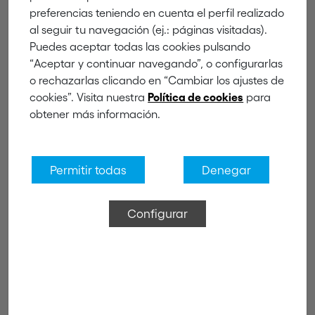
preferencias teniendo en cuenta el perfil realizado
al seguir tu navegación (ej.: páginas visitadas).
Puedes aceptar todas las cookies pulsando
“Aceptar y continuar navegando”, o configurarlas
o rechazarlas clicando en “Cambiar los ajustes de
cookies”. Visita nuestra
para
Política de cookies
obtener más información.
Permitir todas
Denegar
26/09/2025
Accesorios para muebles: Conteras,
Configurar
patines, fieltros y almohadillas