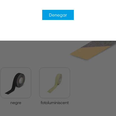
Denegar
negre
fotoluminiscent