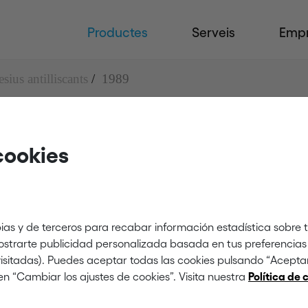
Productes
Serveis
Emp
sius antilliscants
1989
cookies
s
ias y de terceros para recabar información estadística sobre 
mostrarte publicidad personalizada basada en tus preferencias 
 visitadas). Puedes aceptar todas las cookies pulsando “Acept
en “Cambiar los ajustes de cookies”. Visita nuestra
Política de 