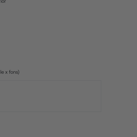
ior
e x fons)