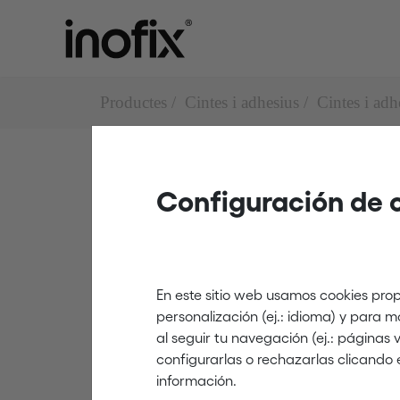
Productes
Cintes i adhesius
Cintes i adhe
Configuración de 
Cintes i adhesius antilliscant
1989
En este sitio web usamos cookies prop
personalización (ej.: idioma) y para 
al seguir tu navegación (ej.: páginas
negre-groc
configurarlas o rechazarlas clicando 
información.