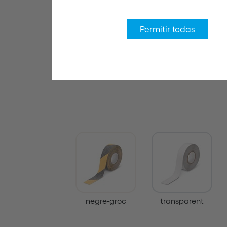
Permitir todas
negre-groc
transparent