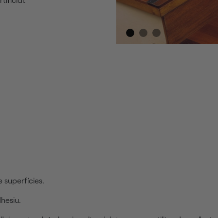
 superfícies.
dhesiu.