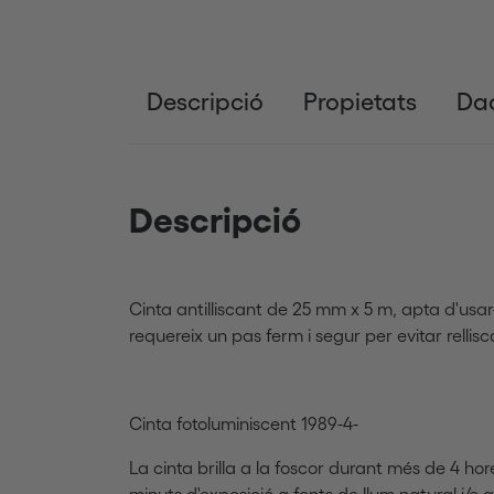
Descripció
Propietats
Dad
Descripció
Cinta antilliscant de 25 mm x 5 m, apta d'usar
requereix un pas ferm i segur per evitar rellis
Cinta fotoluminiscent 1989-4-
La cinta brilla a la foscor durant més de 4 hore
minuts d'exposició a fonts de llum natural i/o ar