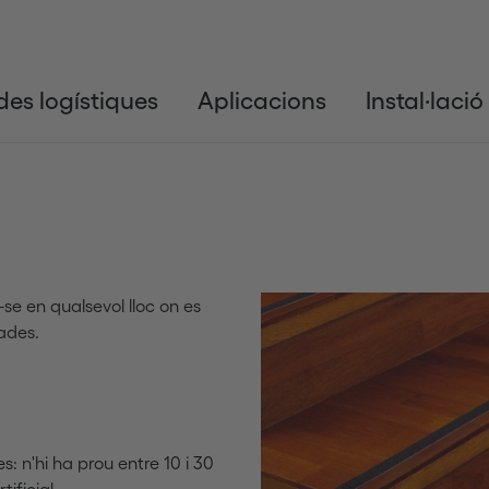
es logístiques
Aplicacions
Instal·lació
-se en qualsevol lloc on es
cades.
Anterior
s: n'hi ha prou entre 10 i 30
tificial.