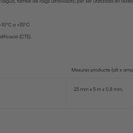
'aigua, també als raigs ultraviolats; per ser utilitzada en l'exter
 -10ºC a +35ºC
ificació (CTE).
Mesures producte (alt x ampl
25 mm x 5 m x 0,8 mm.