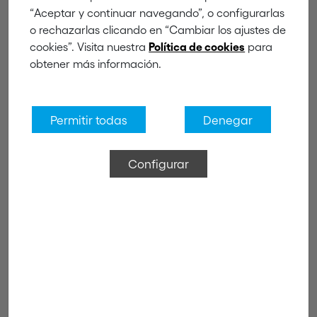
Transparent
“Aceptar y continuar navegando”, o configurarlas
o rechazarlas clicando en “Cambiar los ajustes de
cookies”. Visita nuestra
para
Política de cookies
obtener más información.
Permitir todas
Denegar
Configurar