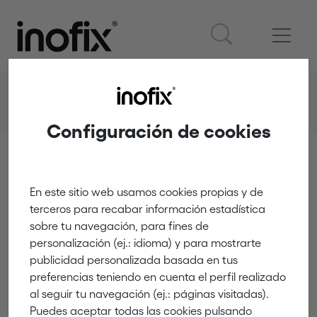
Productes
Accessoris per portes i finestres
Protectors de cops
2091
Configuración de cookies
Protectors de cops
En este sitio web usamos cookies propias y de
terceros para recabar información estadística
2091
sobre tu navegación, para fines de
personalización (ej.: idioma) y para mostrarte
publicidad personalizada basada en tus
preferencias teniendo en cuenta el perfil realizado
al seguir tu navegación (ej.: páginas visitadas).
Puedes aceptar todas las cookies pulsando