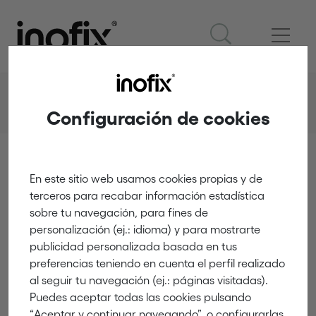
Productes
Seguretat infantil a la llar
Electricitat
5407
Configuración de cookies
En este sitio web usamos cookies propias y de
Electricitat
terceros para recabar información estadística
5407
sobre tu navegación, para fines de
personalización (ej.: idioma) y para mostrarte
publicidad personalizada basada en tus
preferencias teniendo en cuenta el perfil realizado
al seguir tu navegación (ej.: páginas visitadas).
Puedes aceptar todas las cookies pulsando
“Aceptar y continuar navegando”, o configurarlas