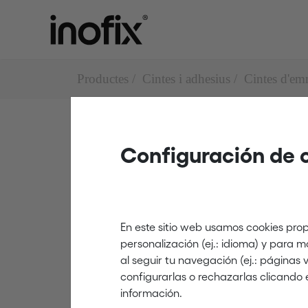
Productes
Cintes i adhesius
Cintes d'em
Configuración de 
Cintes d'emmascarar
4600
En este sitio web usamos cookies prop
personalización (ej.: idioma) y para 
al seguir tu navegación (ej.: páginas
configurarlas o rechazarlas clicando 
información.