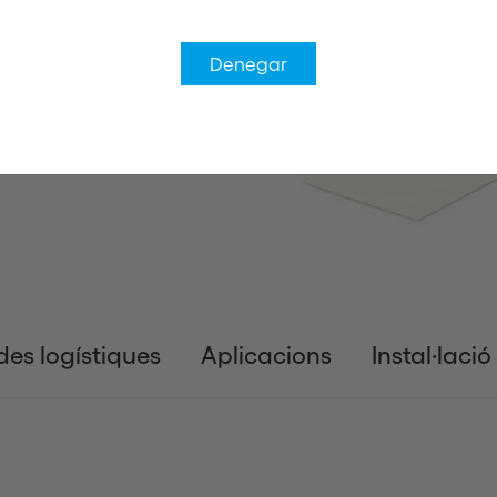
Denegar
es logístiques
Aplicacions
Instal·lació