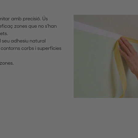
mitar amb precisió. Ús
 eficaç zones que no s'han
ets.
l seu adhesiu natural
contorns corbs i superfícies
 zones.