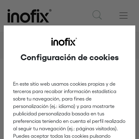
Productes
Accessoris per portes i finestres
Topalls de porta
2093
Configuración de cookies
Topalls de porta
En este sitio web usamos cookies propias y de
terceros para recabar información estadística
2093
sobre tu navegación, para fines de
personalización (ej.: idioma) y para mostrarte
publicidad personalizada basada en tus
preferencias teniendo en cuenta el perfil realizado
al seguir tu navegación (ej.: páginas visitadas).
Puedes aceptar todas las cookies pulsando