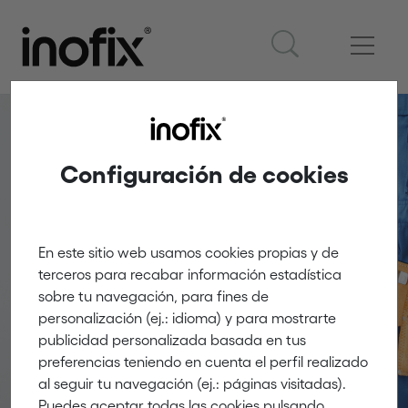
Configuración de cookies
Elements de
fixació per a cable
En este sitio web usamos cookies propias y de
terceros para recabar información estadística
elèctric
sobre tu navegación, para fines de
personalización (ej.: idioma) y para mostrarte
publicidad personalizada basada en tus
Innovació i creativitat
preferencias teniendo en cuenta el perfil realizado
al seguir tu navegación (ej.: páginas visitadas).
Puedes aceptar todas las cookies pulsando